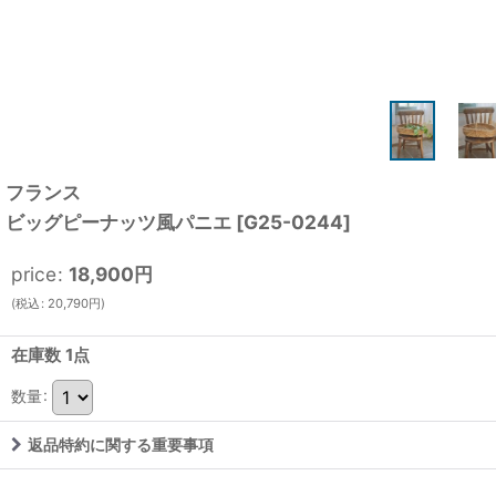
フランス
ビッグピーナッツ風パニエ
[
G25-0244
]
price
:
18,900
円
(
税込
:
20,790
円
)
在庫数 1点
数量
:
返品特約に関する重要事項