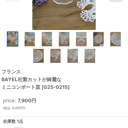
フランス
BAYEL社製カットが綺麗な
ミニコンポート皿
[
G25-0215
]
price
:
7,900
円
(
税込
:
8,690
円
)
在庫数 1点