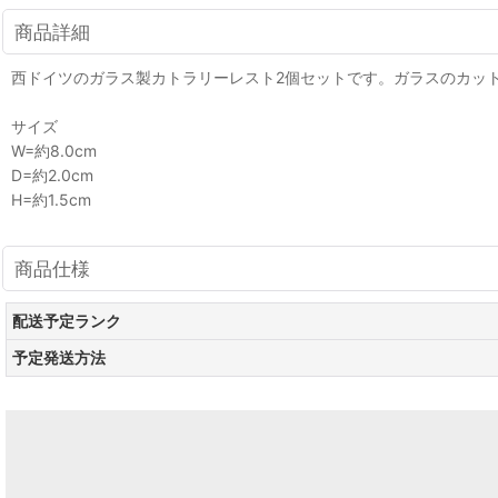
商品詳細
西ドイツのガラス製カトラリーレスト2個セットです。ガラスのカッ
サイズ
W=約8.0cm
D=約2.0cm
H=約1.5cm
商品仕様
配送予定ランク
予定発送方法