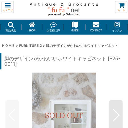
カテゴリ
カート
商品検索
SHOP
お客様の声
GUIDE
CONTACT
インスタ
ＨＯＭＥ
>
FURNITURE.2
>
脚のデザインがかわいいホワイトキャビネット
脚のデザインがかわいいホワイトキャビネット
[
F25-
0011
]