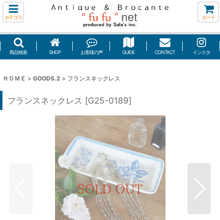
カテゴリ
カート
商品検索
SHOP
お客様の声
GUIDE
CONTACT
インスタ
ＨＯＭＥ
>
GOODS.2
>
フランスネックレス
フランスネックレス
[
G25-0189
]