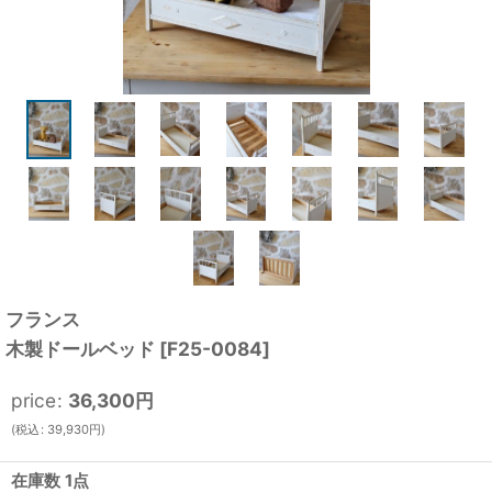
フランス
木製ドールベッド
[
F25-0084
]
price
:
36,300
円
(
税込
:
39,930
円
)
在庫数 1点