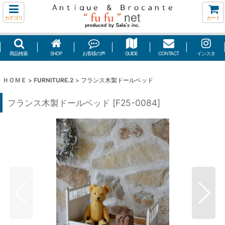
カテゴリ
カート
商品検索
SHOP
お客様の声
GUIDE
CONTACT
インスタ
ＨＯＭＥ
>
FURNITURE.2
>
フランス木製ドールベッド
フランス木製ドールベッド
[
F25-0084
]