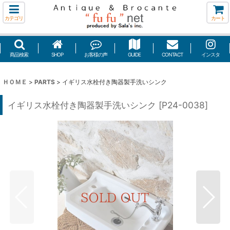
カテゴリ
カート
商品検索
SHOP
お客様の声
GUIDE
CONTACT
インスタ
ＨＯＭＥ
>
PARTS
>
イギリス水栓付き陶器製手洗いシンク
イギリス水栓付き陶器製手洗いシンク
[
P24-0038
]