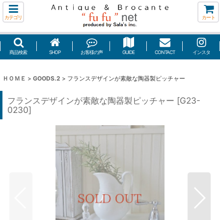
カテゴリ
カート
商品検索
SHOP
お客様の声
GUIDE
CONTACT
インスタ
ＨＯＭＥ
>
GOODS.2
>
フランスデザインが素敵な陶器製ピッチャー
フランスデザインが素敵な陶器製ピッチャー
[
G23-
0230
]