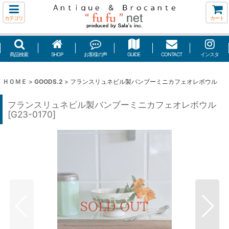
カテゴリ
カート
商品検索
SHOP
お客様の声
GUIDE
CONTACT
インスタ
ＨＯＭＥ
>
GOODS.2
>
フランスリュネビル製バンブーミニカフェオレボウル
フランスリュネビル製バンブーミニカフェオレボウル
[
G23-0170
]