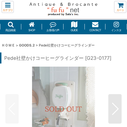
カテゴリ
カート
商品検索
SHOP
お客様の声
GUIDE
CONTACT
インスタ
ＨＯＭＥ
>
GOODS.2
>
Pede社壁かけコーヒーグラインダー
Pede社壁かけコーヒーグラインダー
[
G23-0177
]