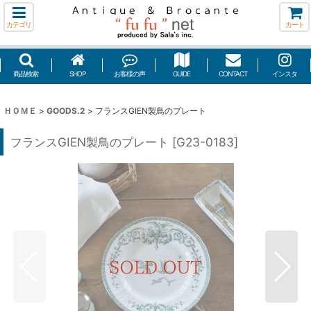
カテゴリ
カート
商品検索
SHOP
お客様の声
GUIDE
CONTACT
インスタ
ＨＯＭＥ
>
GOODS.2
>
フランスGIEN製鳥のプレート
フランスGIEN製鳥のプレート
[
G23-0183
]