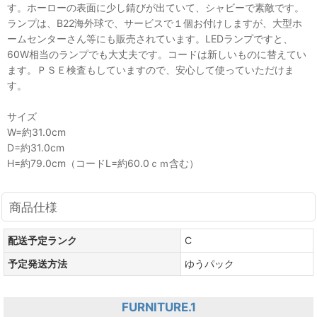
す。ホーローの表面に少し錆びが出ていて、シャビーで素敵です。
ランプは、B22海外球で、サービスで１個お付けしますが、大型ホ
ームセンターさん等にも販売されています。LEDランプですと、
60W相当のランプでも大丈夫です。コードは新しいものに替えてい
ます。ＰＳＥ検査もしていますので、安心して使っていただけま
す。
サイズ
W=約31.0cm
D=約31.0cm
H=約79.0cm（コードL=約60.0ｃｍ含む）
商品仕様
配送予定ランク
C
予定発送方法
ゆうパック
FURNITURE.1