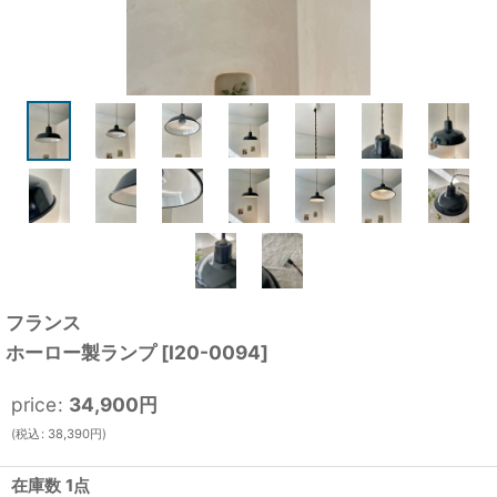
フランス
ホーロー製ランプ
[
I20-0094
]
price
:
34,900
円
(
税込
:
38,390
円
)
在庫数 1点