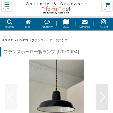
カテゴリ
カート
商品検索
SHOP
お客様の声
GUIDE
CONTACT
インスタ
ＨＯＭＥ
>
LIGHTS
>
フランスホーロー製ランプ
フランスホーロー製ランプ
[
I20-0094
]