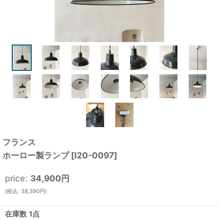
フランス
ホーロー製ランプ
[
I20-0097
]
price
:
34,900
円
(
税込
:
38,390
円
)
在庫数 1点