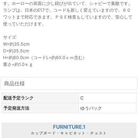
す。ホーローの表面に少し錆びが出ていて、シャビーで素敵です。
ランプは、日本のE17で、コードを新しく変えていますので、６０
ワットまで対応できます。ＰＳＥ検査もしていますので、安心して
使っていただけます。
サイズ
W=約35.5cm
D=約35.5cm
H=約80.0cm（コードL=約60.0ｃｍ含む）
重さ=約1.0ｋｇ
商品仕様
配送予定ランク
C
予定発送方法
ゆうパック
FURNITURE.1
カップボード・キャビネット・チェスト