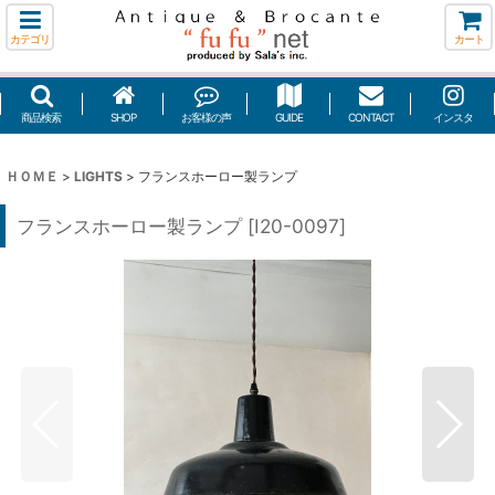
カテゴリ
カート
商品検索
SHOP
お客様の声
GUIDE
CONTACT
インスタ
ＨＯＭＥ
>
LIGHTS
>
フランスホーロー製ランプ
フランスホーロー製ランプ
[
I20-0097
]