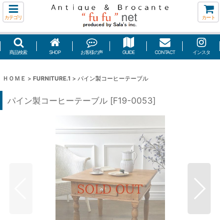
カテゴリ
カート
商品検索
SHOP
お客様の声
GUIDE
CONTACT
インスタ
ＨＯＭＥ
>
FURNITURE.1
>
パイン製コーヒーテーブル
パイン製コーヒーテーブル
[
F19-0053
]