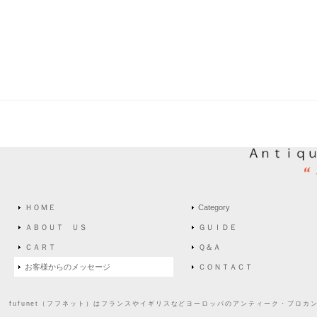
ＨＯＭＥ
Category
ＡＢＯＵＴ ＵＳ
ＧＵＩＤＥ
ＣＡＲＴ
Ｑ＆Ａ
お客様からのメッセージ
ＣＯＮＴＡＣＴ
fufunet（フフネット）はフランスやイギリスなどヨーロッパのアンティーク・ブロカ