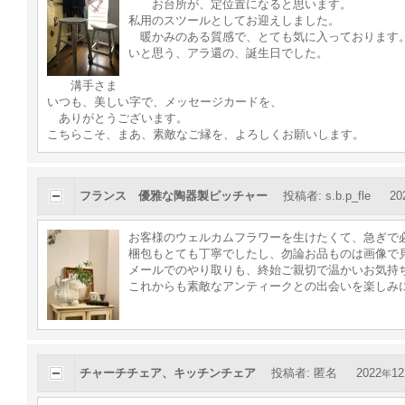
お台所が、定位置になると思います。
私用のスツールとしてお迎えしました。
暖かみのある質感で、とても気に入っております。
いと思う、アラ還の、誕生日でした。
溝手さま
いつも、美しい字で、メッセージカードを、
ありがとうございます。
こちらこそ、まあ、素敵なご縁を、よろしくお願いします。
フランス 優雅な陶器製ピッチャー
投稿者
:
s.b.p_fle
20
お客様のウェルカムフラワーを生けたくて、急ぎで
梱包もとても丁寧でしたし、勿論お品ものは画像で
メールでのやり取りも、終始ご親切で温かいお気持
これからも素敵なアンティークとの出会いを楽しみ
チャーチチェア、キッチンチェア
投稿者
:
匿名
2022
12
年