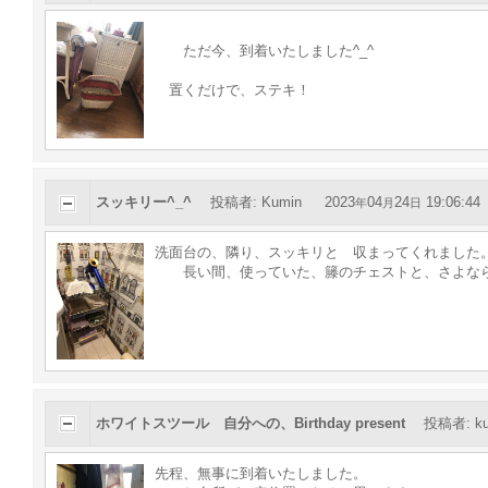
ただ今、到着いたしました^_^
置くだけで、ステキ！
スッキリー^_^
投稿者
:
Kumin
2023
04
24
19:06:44
年
月
日
洗面台の、隣り、スッキリと 収まってくれました
長い間、使っていた、籐のチェストと、さよならし
ホワイトスツール 自分への、Birthday present
投稿者
:
k
先程、無事に到着いたしました。