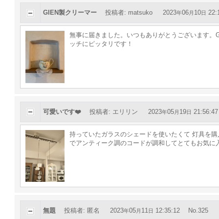
GIEN製クリーマー
投稿者
:
matsuko
2023
06
10
22:
年
月
日
無事に届きました。いつもありがとうございます。G
ッチにピッタリです！
可愛いです❤️
投稿者
:
エリリン
2023
05
19
21:56:47
年
月
日
持っていたガラスのシェードを使いたくて 灯具を購
でアンティーク調のコードが調和してとてもお気に
無題
投稿者
:
匿名
2023
05
11
12:35:12
No.325
年
月
日