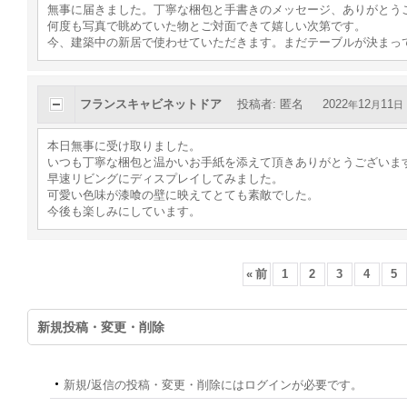
無事に届きました。丁寧な梱包と手書きのメッセージ、ありがとう
何度も写真で眺めていた物とご対面できて嬉しい次第です。
今、建築中の新居で使わせていただきます。まだテーブルが決まって
フランスキャビネットドア
投稿者
:
匿名
2022
12
11
年
月
日
本日無事に受け取りました。
いつも丁寧な梱包と温かいお手紙を添えて頂きありがとうございま
早速リビングにディスプレイしてみました。
可愛い色味が漆喰の壁に映えてとても素敵でした。
今後も楽しみにしています。
«
前
1
2
3
4
5
新規投稿・変更・削除
新規/返信の投稿・変更・削除にはログインが必要です。