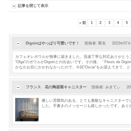
記事を閉じて表示
«
前
1
2
3
4
5
Digoinはやっぱり可愛いです！
投稿者
:
匿名
2023
07
年
月
カフェオレボウルが無事に届きました。迅速丁寧な対応ありがとう
”Olga”のボウルがDigoinとの出会いです。その後、「Fleurs 
かなかお目にかかれなかったので、今回”Oscar”をお迎えできて、
フランス 花の陶器製キャニスター
投稿者
:
みきてぃ
20
優しい雰囲気のある、とても素敵なキャニスターで
した。手書きのメッセージも嬉しかったです。あり