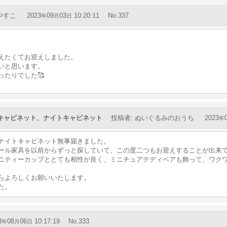
やすこ
2023
09
03
10:20:11
No.337
年
月
日
えたくてお迎えしました。
いと思います。
ったりでした🥰
キャビネット、ナイトキャビネット
投稿者
:
ぬいぐるみのおうち
2023
年
ナイトキャビネット無事届きました。
ール家具を以前からずっと探していて、この度二つもお迎えすることが出来
ニティーカップととても相性が良く、ミニチュアテディベアも飾って、ワク
らよろしくお願いいたします。
た。
3
08
06
10:17:19
No.333
年
月
日