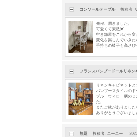
コンソールテーブル
投稿者
:
先程、届きました。
可愛くて素敵💓
空き部屋をこれから変
変化を楽しんでいきた
手持ちの椅子も高さぴ
フランスバンブードールリネン
リネンキャビネットと
バンブースタイルのド
ブルーウィロー柄のミ
た。
またご縁がありました
ありがとうございまし
無題
投稿者
:
ニーニー
202