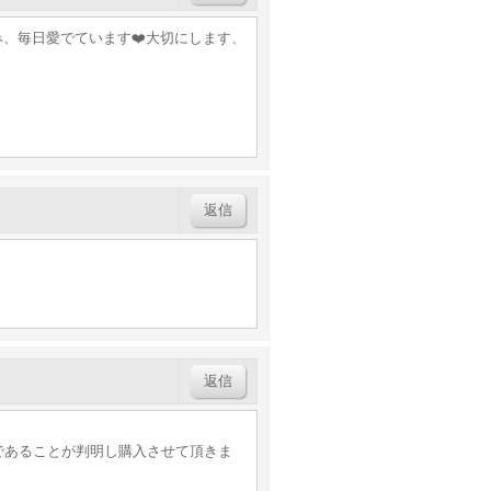
、毎日愛でています❤️大切にします、
返信
返信
であることが判明し購入させて頂きま