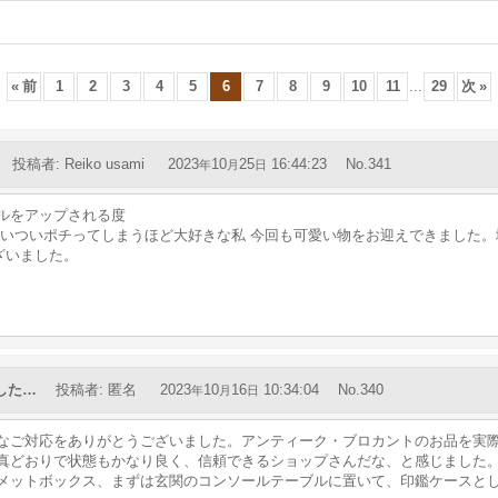
«
前
1
2
3
4
5
6
7
8
9
10
11
...
29
次
»
投稿者
:
Reiko usami
2023
10
25
16:44:23
No.341
年
月
日
ルをアップされる度
ついついポチってしまうほど大好きな私 今回も可愛い物をお迎えできました
ございました。
した…
投稿者
:
匿名
2023
10
16
10:34:04
No.340
年
月
日
なご対応をありがとうございました。アンティーク・ブロカントのお品を実
真どおりで状態もかなり良く、信頼できるショップさんだな、と感じました
メットボックス、まずは玄関のコンソールテーブルに置いて、印鑑ケースと