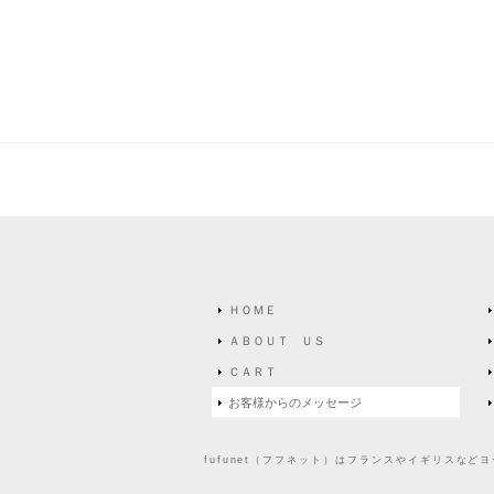
ＨＯＭＥ
ＡＢＯＵＴ ＵＳ
ＣＡＲＴ
お客様からのメッセージ
fufunet（フフネット）はフランスやイギリスな