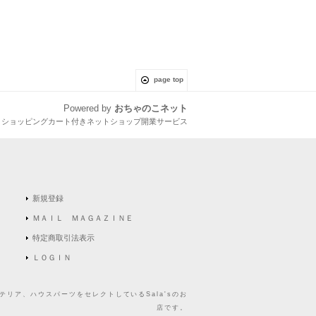
page top
Powered by
おちゃのこネット
とショッピングカート付きネットショップ開業サービス
新規登録
ＭＡＩＬ ＭＡＧＡＺＩＮＥ
特定商取引法表示
ＬＯＧＩＮ
リア、ハウスパーツをセレクトしているSala'sのお
店です。