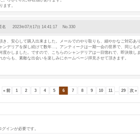
ります。
匿名
2023
07
17
14:41:17
No.330
年
月
日
頂き、安心して購入出来ました。メールでのやり取りも、細やかなご対応あ
ャンデリアを探し続けて数年…。アンティークは一期一会の世界で、同じも
何度かしました。ですので、こちらのシャンデリアは一目惚れで、即決致し
れからも、素敵な出会いを楽しみにホームページ拝見させて頂きます。
«
前
1
2
3
4
5
6
7
8
9
10
11
...
29
次
»
ログインが必要です。