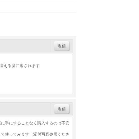
返信
。増える度に癒されます
返信
際に手にすることなく購入するのは不安
。
して使ってみます（添付写真参照くださ