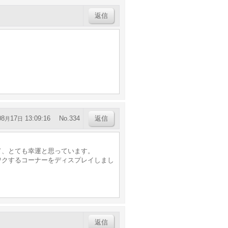
返信
08
17
13:09:16
No.334
返信
月
日
て、とても幸運と思っています。
ワクするコーナーをディスプレイしまし
返信