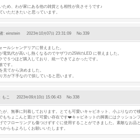
いため、わが家にある他の雑貨とも相性が良さそうです♪
ていただきたいと思っています。
者
:
einstein
2023
10
07
23:31:09
No.339
年
月
日
ォールシャンデリアに替えました。
電気代が高いし熱くなるのでヤザワの25WのLED に替えました。
クで５つほど購入しており、統一できてよかったです。
敵です。
を見てから決めました。
り方が下手なので損していると思います。
:
もこ
2023
09
10
15:06:43
No.338
年
月
日
たが、無事に到着しております。とても可愛いキャビネット、小ぶりなので
でもちょこんと置けて可愛い存在です❤️キャビネットの脚裏にはクッション
げでフローリングも傷つけずすぐに使用することができました。素敵なお品
これからもよろしくお願いいたします。