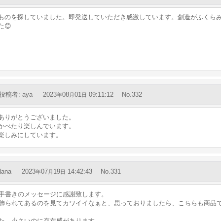
ものを探していました。即発送していただき感激しています。創造がふくらみ
😊
投稿者
:
aya
2023
08
01
09:11:12
No.332
年
月
日
ありがとうございました。
かべたり楽しんでいます。
楽しみにしています。
Nana
2023
07
19
14:42:43
No.331
年
月
日
手書きのメッセージに感謝致します。
飾られてあるのを見てカワイイなぁと、思っておりましたら、こちらも商品
た。小さいのに存在感があります。