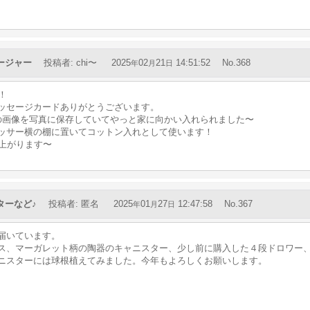
ージャー
投稿者
:
chi〜
2025
02
21
14:51:52
No.368
年
月
日
！
ッセージカードありがとうございます。
の画像を写真に保存していてやっと家に向かい入れられました〜
ッサー横の棚に置いてコットン入れとして使います！
上がります〜
ターなど♪
投稿者
:
匿名
2025
01
27
12:47:58
No.367
年
月
日
届いています。
ス、マーガレット柄の陶器のキャニスター、少し前に購入した４段ドロワー
ニスターには球根植えてみました。今年もよろしくお願いします。