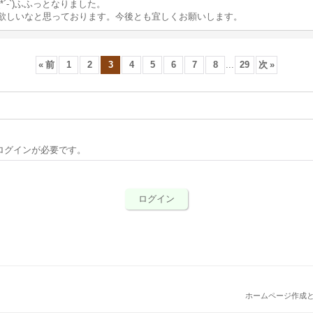
´-`)ふふっとなりました。
欲しいなと思っております。今後とも宜しくお願いします。
«
前
1
2
3
4
5
6
7
8
...
29
次
»
ログインが必要です。
ログイン
ホームページ作成