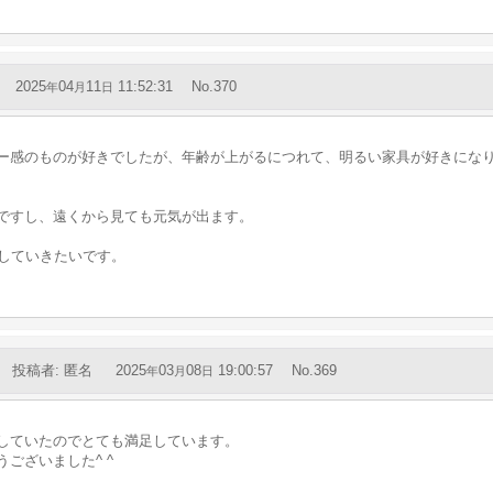
2025
04
11
11:52:31
No.370
年
月
日
ー感のものが好きでしたが、年齢が上がるにつれて、明るい家具が好きにな
ですし、遠くから見ても元気が出ます。
していきたいです。
投稿者
:
匿名
2025
03
08
19:00:57
No.369
年
月
日
していたのでとても満足しています。
ございました^ ^