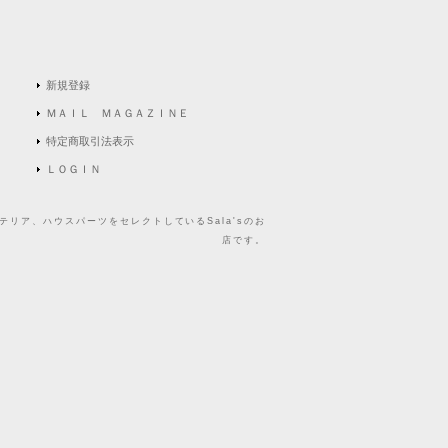
新規登録
ＭＡＩＬ ＭＡＧＡＺＩＮＥ
特定商取引法表示
ＬＯＧＩＮ
リア、ハウスパーツをセレクトしているSala'sのお
店です。