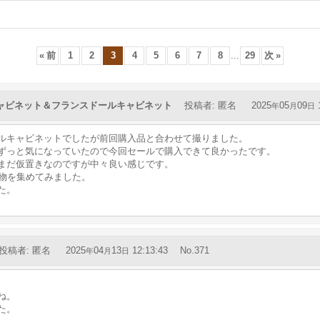
«
前
1
2
3
4
5
6
7
8
...
29
次
»
ャビネット＆フランスドールキャビネット
投稿者
:
匿名
2025
05
09
1
年
月
日
ルキャビネットでしたが前回購入品と合わせて撮りました。
ずっと気になっていたので今回セールで購入できて良かったです。
まだ仮置きなのですが中々良い感じです。
した物を集めてみました。
た。
投稿者
:
匿名
2025
04
13
12:13:43
No.371
年
月
日
ね。
た。