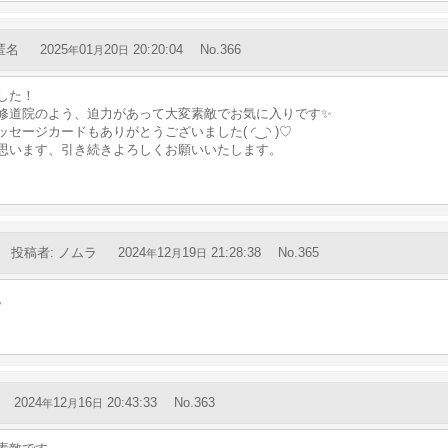
匿名
2025
01
20
20:20:04
No.366
年
月
日
した！
修道院のよう、迫力があって大変素敵でお気に入りです✨
ジカードもありがとうございました(⁠ ⁠◜⁠‿⁠◝⁠ ⁠)⁠♡
思います、引き続きよろしくお願いいたします。
投稿者
:
ノムラ
2024
12
19
21:28:38
No.365
年
月
日
。
2024
12
16
20:43:33
No.363
年
月
日