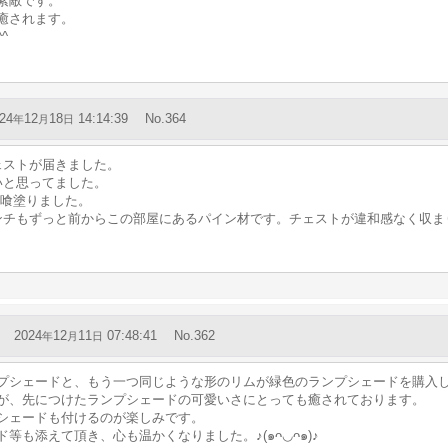
素敵です。
癒されます。
^
24
12
18
14:14:39
No.364
年
月
日
ェストが届きました。
いと思ってました。
漆喰塗りました。
ンチもずっと前からこの部屋にあるパイン材です。チェストが違和感なく収ま
2024
12
11
07:48:41
No.362
年
月
日
プシェードと、もう一つ同じような形のリムが緑色のランプシェードを購入
が、先につけたランプシェードの可愛いさにとっても癒されております。
シェードも付けるのが楽しみです。
等も添えて頂き、心も温かくなりました。♪(๑ᴖ◡ᴖ๑)♪