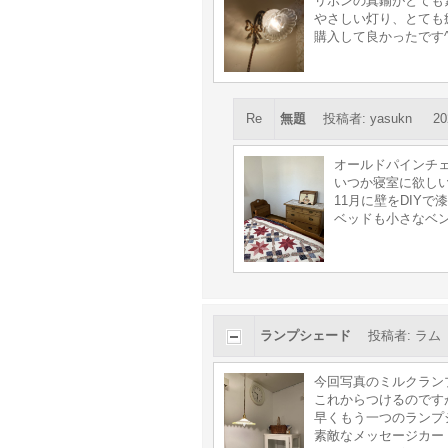
リボンの真鍮がとても
やさしい灯り、とても
購入して良かったです^
Re
無題
投稿者
:
yasukn
20
オールドパインチ
いつか寝室に欲し
11月に壁をDIYで
ベッドも小さなベ
ランプシェード
投稿者
:
ラム
今回写真のミルクラン
これからつけるのです
早くもう一つのランプ
素敵なメッセージカード