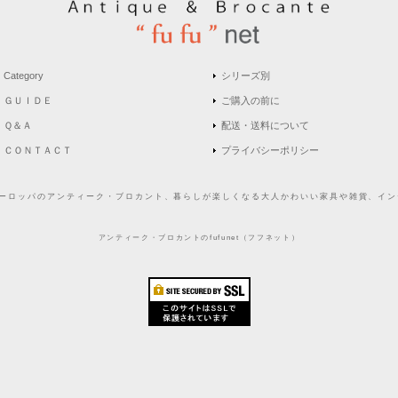
Category
シリーズ別
ＧＵＩＤＥ
ご購入の前に
Ｑ＆Ａ
配送・送料について
ＣＯＮＴＡＣＴ
プライバシーポリシー
どヨーロッパのアンティーク・ブロカント、暮らしが楽しくなる大人かわいい家具や雑貨、インテ
アンティーク・ブロカントのfufunet（フフネット）