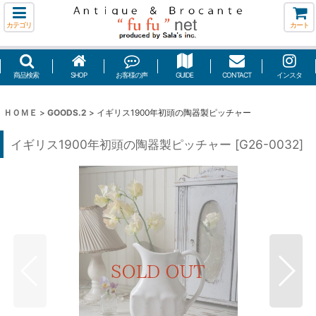
カテゴリ
カート
商品検索
SHOP
お客様の声
GUIDE
CONTACT
インスタ
ＨＯＭＥ
>
GOODS.2
>
イギリス1900年初頭の陶器製ピッチャー
イギリス1900年初頭の陶器製ピッチャー
[
G26-0032
]