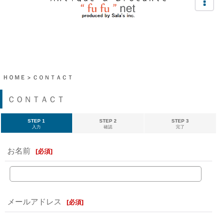
ＨＯＭＥ
>
ＣＯＮＴＡＣＴ
ＣＯＮＴＡＣＴ
STEP 1
STEP 2
STEP 3
入力
確認
完了
お名前
[
必須
]
メールアドレス
[
必須
]