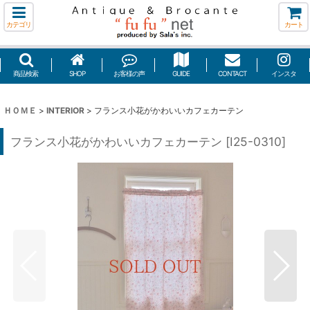
カテゴリ
カート
商品検索
SHOP
お客様の声
GUIDE
CONTACT
インスタ
ＨＯＭＥ
>
INTERIOR
>
フランス小花がかわいいカフェカーテン
フランス小花がかわいいカフェカーテン
[
I25-0310
]