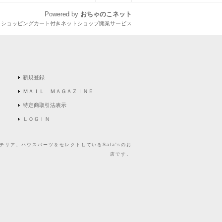
Powered by
おちゃのこネット
とショッピングカート付きネットショップ開業サービス
新規登録
ＭＡＩＬ ＭＡＧＡＺＩＮＥ
特定商取引法表示
ＬＯＧＩＮ
リア、ハウスパーツをセレクトしているSala'sのお
店です。