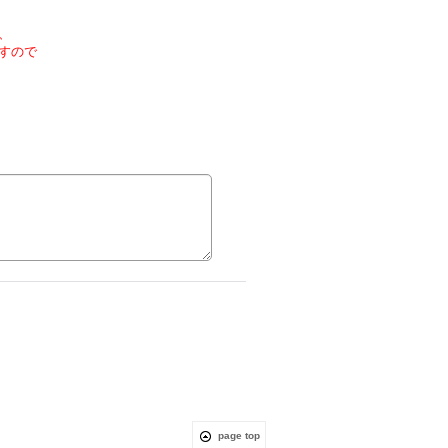
、
すので
page top