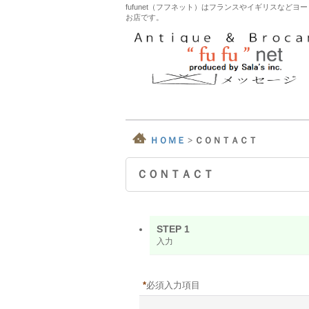
fufunet（フフネット）はフランスやイギリスな
お店です。
ＨＯＭＥ
>
ＣＯＮＴＡＣＴ
ＣＯＮＴＡＣＴ
STEP 1
入力
*
必須入力項目