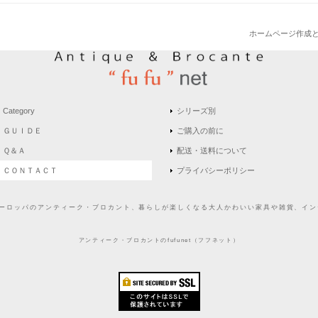
ホームページ作成
Category
シリーズ別
ＧＵＩＤＥ
ご購入の前に
Ｑ＆Ａ
配送・送料について
ＣＯＮＴＡＣＴ
プライバシーポリシー
どヨーロッパのアンティーク・ブロカント、暮らしが楽しくなる大人かわいい家具や雑貨、インテ
アンティーク・ブロカントのfufunet（フフネット）