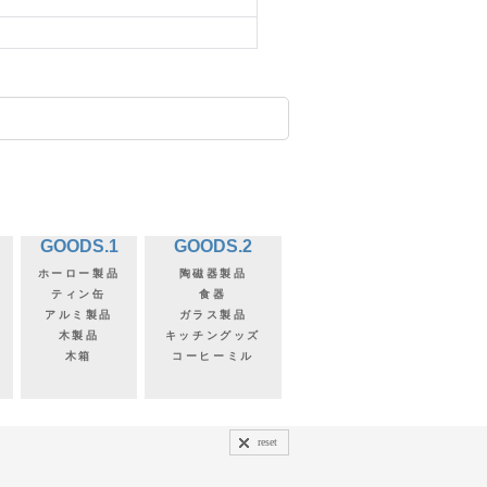
GOODS.1
GOODS.2
ホーロー製品
陶磁器製品
ティン缶
食器
アルミ製品
ガラス製品
木製品
キッチングッズ
木箱
コーヒーミル
reset