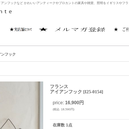
アンフックなど かわいいアンティークやブロカントの家具や雑貨、照明をイギリスやフランス
アンフック
フランス
アイアンフック
[
I25-0154
]
price
:
16,900円
(
税込
:
18,590円
)
在庫数 1点