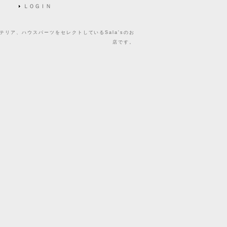
ＬＯＧＩＮ
リア、ハウスパーツをセレクトしているSala'sのお
店です。