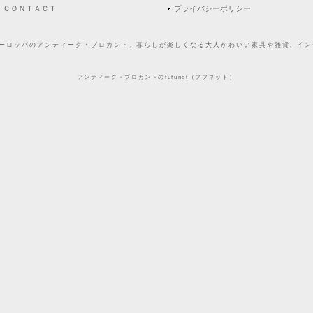
ＣＯＮＴＡＣＴ
プライバシーポリシー
どヨーロッパのアンティーク・ブロカント、暮らしが楽しくなる大人かわいい家具や雑貨、インテ
アンティーク・ブロカントのfufunet（フフネット）