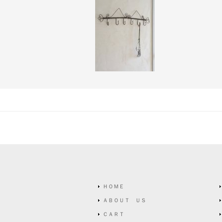
ＨＯＭＥ
ＡＢＯＵＴ ＵＳ
ＣＡＲＴ