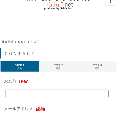
ＨＯＭＥ
>
ＣＯＮＴＡＣＴ
ＣＯＮＴＡＣＴ
STEP 1
STEP 2
STEP 3
入力
確認
完了
お名前
[
必須
]
メールアドレス
[
必須
]