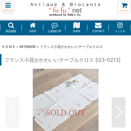
カテゴリ
カート
商品検索
SHOP
お客様の声
GUIDE
CONTACT
インスタ
ＨＯＭＥ
>
INTERIOR
>
フランス小花がかわいいテーブルクロス
フランス小花がかわいいテーブルクロス
[
I23-0213
]