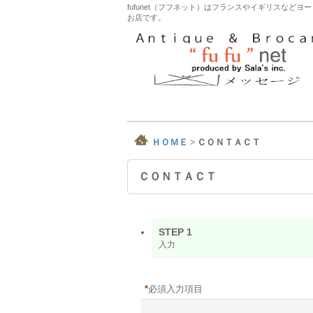
fufunet（フフネット）はフランスやイギリスな
お店です。
ＨＯＭＥ
>
ＣＯＮＴＡＣＴ
ＣＯＮＴＡＣＴ
STEP 1
入力
*
必須入力項目