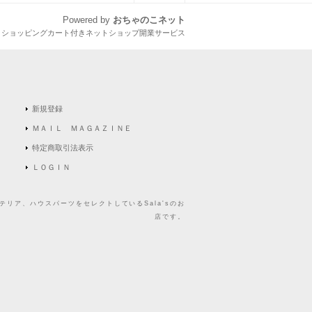
Powered by
おちゃのこネット
とショッピングカート付きネットショップ開業サービス
新規登録
ＭＡＩＬ ＭＡＧＡＺＩＮＥ
特定商取引法表示
ＬＯＧＩＮ
リア、ハウスパーツをセレクトしているSala'sのお
店です。