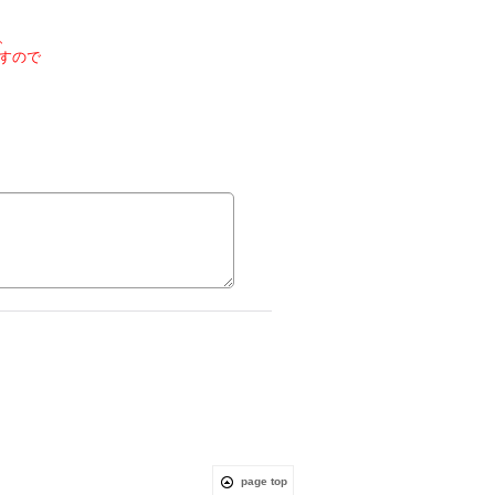
、
すので
page top