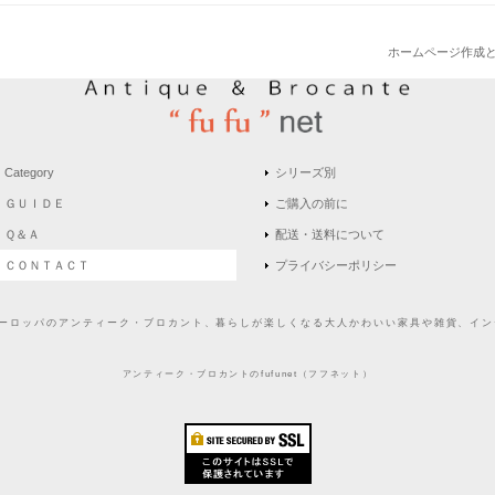
ホームページ作成
Category
シリーズ別
ＧＵＩＤＥ
ご購入の前に
Ｑ＆Ａ
配送・送料について
ＣＯＮＴＡＣＴ
プライバシーポリシー
どヨーロッパのアンティーク・ブロカント、暮らしが楽しくなる大人かわいい家具や雑貨、インテ
アンティーク・ブロカントのfufunet（フフネット）