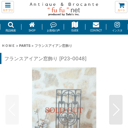
カテゴリ
カート
商品検索
SHOP
お客様の声
GUIDE
CONTACT
インスタ
ＨＯＭＥ
>
PARTS
>
フランスアイアン窓飾り
フランスアイアン窓飾り
[
P23-0048
]