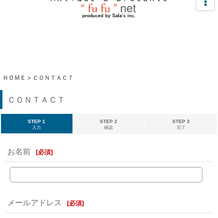
ＨＯＭＥ
>
ＣＯＮＴＡＣＴ
ＣＯＮＴＡＣＴ
STEP 1
STEP 2
STEP 3
入力
確認
完了
お名前
[
必須
]
メールアドレス
[
必須
]