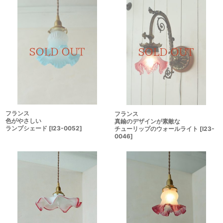
フランス
フランス
色がやさしい
真鍮のデザインが素敵な
ランプシェード
[
I23-0052
]
チューリップのウォールライト
[
I23-
0046
]