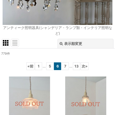
アンティーク照明器具(シャンデリア・ランプ類・インテリア照明な
ど)
表示順変更
閉じる
779
件
表示数
:
«
前
1
...
5
6
7
...
13
次
»
在庫あり
並び順
:
絞り込む