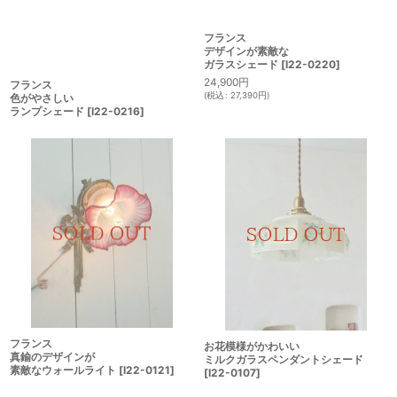
フランス
フランス
色がやさしい
デザインが素敵な
ランプシェード
[
I22-0216
]
ガラスシェード
[
I22-0220
]
24,900
円
(
税込
:
27,390
円
)
フランス
お花模様がかわいい
真鍮のデザインが
ミルクガラスペンダントシェード