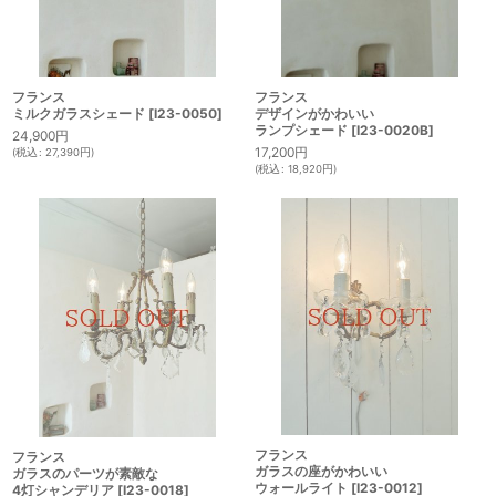
フランス
フランス
ミルクガラスシェード
[
I23-0050
]
デザインがかわいい
ランプシェード
[
I23-0020B
]
24,900
円
17,200
円
(
税込
:
27,390
円
)
(
税込
:
18,920
円
)
フランス
フランス
ガラスの座がかわいい
ガラスのパーツが素敵な
ウォールライト
[
I23-0012
]
4灯シャンデリア
[
I23-0018
]