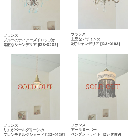
フランス
フランス
上品なデザインの
ブルーのティアーズドロップが
3灯シャンデリア
[
I23-0193
]
素敵なシャンデリア
[
I23-0202
]
フランス
フランス
アールヌーボー
リムがペールグリーンの
ペンダントライト
[
I23-0189
]
フレンチミルクシェード
[
I23-0126
]