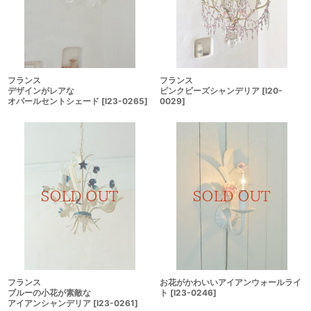
フランス
フランス
ピンクビーズシャンデリア
[
I20-
デザインがレアな
0029
]
オパールセントシェード
[
I23-0265
]
フランス
お花がかわいいアイアンウォールライ
ブルーの小花が素敵な
ト
[
I23-0246
]
アイアンシャンデリア
[
I23-0261
]