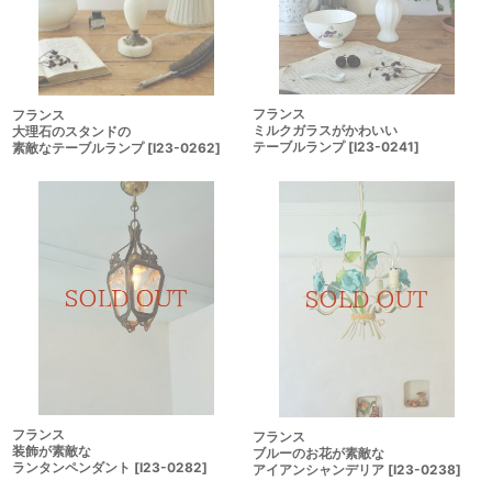
フランス
フランス
ミルクガラスがかわいい
大理石のスタンドの
テーブルランプ
[
I23-0241
]
素敵なテーブルランプ
[
I23-0262
]
フランス
フランス
装飾が素敵な
ブルーのお花が素敵な
ランタンペンダント
[
I23-0282
]
アイアンシャンデリア
[
I23-0238
]