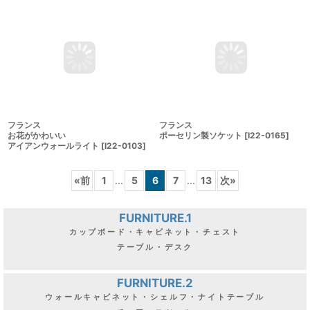
素敵なウォールライト
[
I22-0121
]
[
I22-0107
]
フランス
フランス
お花がかわいい
ポーセリン製ソケット
[
I22-0165
]
アイアンウォールライト
[
I22-0103
]
«
前
1
...
5
6
7
...
13
次
»
FURNITURE.1
カップボード・キャビネット・チェスト
テーブル・デスク