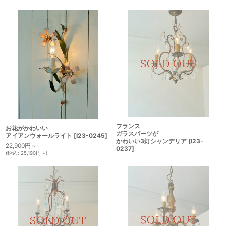
フランス
お花がかわいい
ガラスパーツが
アイアンウォールライト
[
I23-0245
]
かわいい3灯シャンデリア
[
I23-
22,900
円
～
0237
]
(
税込
:
25,190
円
～
)