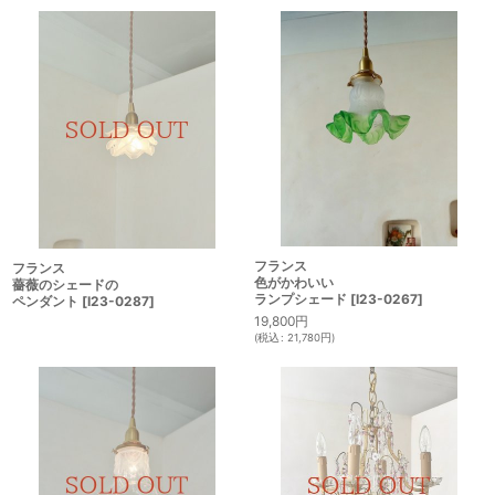
フランス
フランス
色がかわいい
薔薇のシェードの
ランプシェード
[
I23-0267
]
ペンダント
[
I23-0287
]
19,800
円
(
税込
:
21,780
円
)