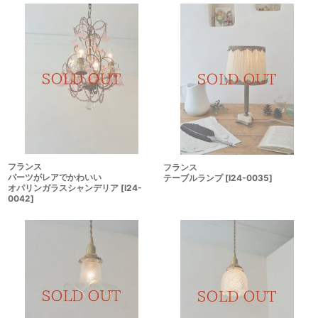
フランス
フランス
パーツがレアでかわいい
テーブルランプ
[
I24-0035
]
オパリンガラスシャンデリア
[
I24-
0042
]