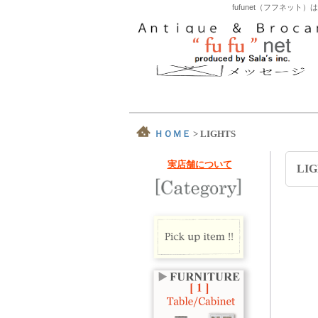
fufunet（フフネ
ＨＯＭＥ
>
LIGHTS
実店舗について
LI