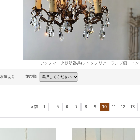
アンティーク照明器具(シャンデリア・ランプ類・イン
並び順
:
在庫あり
«
前
1
...
5
6
7
8
9
10
11
12
13