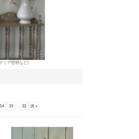
テリア照明など)
14
15
...
22
次
»