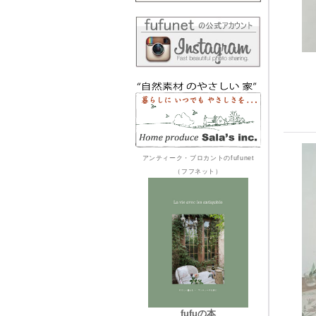
アンティーク・ブロカントのfufunet
（フフネット）
fufuの本