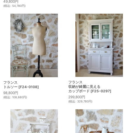
49,800
円
(
税込
:
54,780
円
)
フランス
フランス
収納が綺麗に見える
トルソー
[
F24-0108
]
カップボード
[
F25-0297
]
98,800
円
299,800
円
(
税込
:
108,680
円
)
(
税込
:
329,780
円
)