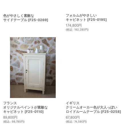
フォルムがやさしい
色がやさしく素敵な
キャビネット
[
F25-0195
]
サイドテーブル
[
F25-0269
]
174,800
円
(
税込
:
192,280
円
)
フランス
イギリス
オリジナルペイントが素敵な
クリームオーカー色が大人っぽい
キャビネット
[
F25-0110
]
ロイドルームテーブル
[
F25-0258
]
89,800
円
67,800
円
(
税込
:
98,780
円
)
(
税込
:
74,580
円
)