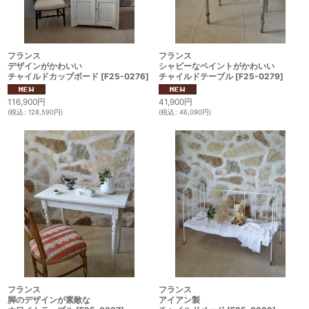
フランス
フランス
デザインがかわいい
シャビーなペイントがかわいい
チャイルドカップボード
[
F25-0276
]
チャイルドテーブル
[
F25-0279
]
116,900
円
41,900
円
(
税込
:
128,590
円
)
(
税込
:
46,090
円
)
フランス
フランス
脚のデザインが素敵な
アイアン製