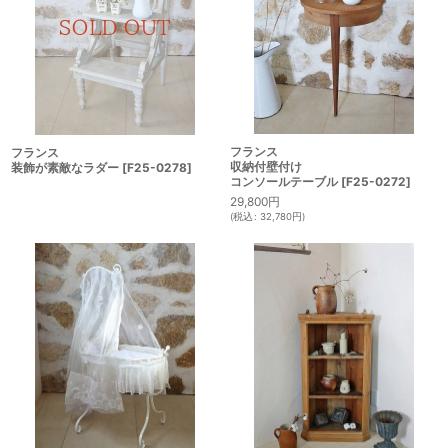
フランス
フランス
収納付壁付け
装飾が素敵なラダー
[
F25-0278
]
コンソールテーブル
[
F25-0272
]
29,800
円
(
税込
:
32,780
円
)