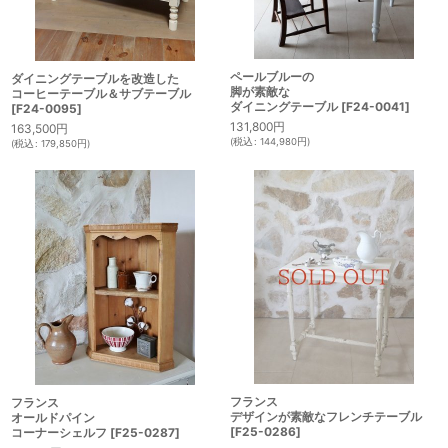
ペールブルーの
ダイニングテーブルを改造した
脚が素敵な
コーヒーテーブル＆サブテーブル
ダイニングテーブル
[
F24-0041
]
[
F24-0095
]
131,800
円
163,500
円
(
税込
:
144,980
円
)
(
税込
:
179,850
円
)
フランス
フランス
デザインが素敵なフレンチテーブル
オールドパイン
[
F25-0286
]
コーナーシェルフ
[
F25-0287
]