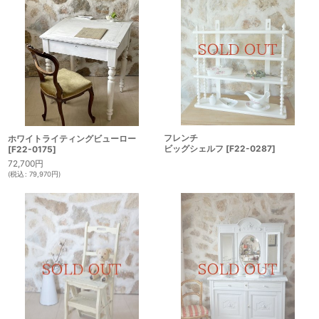
フレンチ
ホワイトライティングビューロー
ビッグシェルフ
[
F22-0287
]
[
F22-0175
]
72,700
円
(
税込
:
79,970
円
)