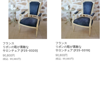
フランス
フランス
リボンの彫が素敵な
リボンの彫が素敵な
サロンチェア
[
F25-0319
]
サロンチェア
[
F25-0320
]
90,800
円
90,800
円
(
税込
:
99,880
円
)
(
税込
:
99,880
円
)