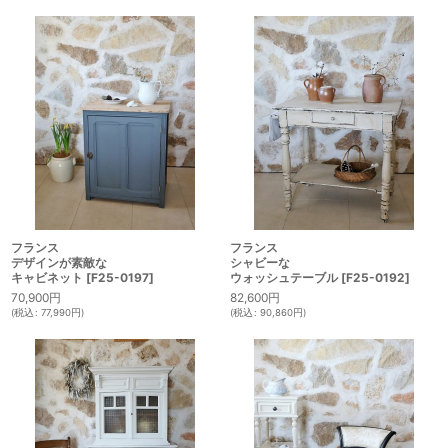
フランス
フランス
デザインが素敵な
シャビーな
キャビネット
[
F25-0197
]
ウォッシュテーブル
[
F25-0192
]
70,900
円
82,600
円
(
税込
:
77,990
円
)
(
税込
:
90,860
円
)