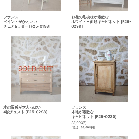
お花の彫模様が素敵な
フランス
ホワイト三面鏡キャビネット
[
F25-
ペイントがかわいい
0299
]
チェア&ラダー
[
F25-0198
]
木の質感が大人っぽい
フランス
4段チェスト
[
F25-0298
]
木地が素敵な
キャビネット
[
F25-0230
]
87,900
円
(
税込
:
96,690
円
)