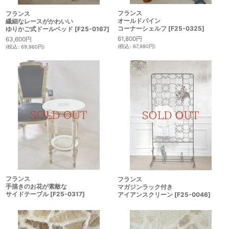
フランス
フランス
オールドパイン
繊細なレースがかわいい
コーナーシェルフ
[
F25-0325
]
ゆりかご式ドールベッド
[
F25-0167
]
61,800
円
63,600
円
(
税込
:
67,980
円
)
(
税込
:
69,960
円
)
フランス
フランス
手描きのお花が素敵な
マガジンラック付き
サイドテーブル
[
F25-0317
]
アイアンスクリーン
[
F25-0046
]