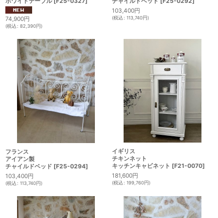
ホワイトテーブル
[
F25-0327
]
チャイルドベッド
[
F25-0292
]
103,400
円
(
税込
:
113,740
円
)
74,900
円
(
税込
:
82,390
円
)
イギリス
フランス
チキンネット
アイアン製
キッチンキャビネット
[
F21-0070
]
チャイルドベッド
[
F25-0294
]
181,600
円
103,400
円
(
税込
:
199,760
円
)
(
税込
:
113,740
円
)