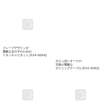
129,800
円
0087
]
(
税込
:
142,780
円
)
94,600
円
(
税込
:
104,060
円
)
ドレープデザインが
大人っぽいオークの
素敵な女の子のための
天板が素敵な
リネンキャビネット
[
F24-0054
]
ダイニングテーブル
[
F23-0262
]