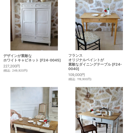
フランス
デザインが素敵な
オリジナルペイントが
ホワイトキャビネット
[
F24-0045
]
素敵なダイニングテーブル
[
F24-
227,200
円
0040
]
(
税込
:
249,920
円
)
109,000
円
(
税込
:
119,900
円
)