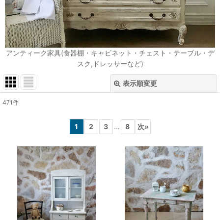
アンティーク家具(食器棚・キャビネット・チェスト・テーブル・デ
スク,ドレッサーなど)
表示順変更
閉じる
471
件
表示数
:
1
2
3
...
8
次
»
在庫あり
並び順
:
絞り込む