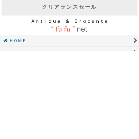
GOODS.1
ホーロー製品・ティン缶・アルミ製品
木製品・木箱
GOODS.2
陶磁器製品・食器・ガラス製品
キッチングッズ・コーヒーミル
クリアランスセール
ＨＯＭＥ
Category
シリーズ別