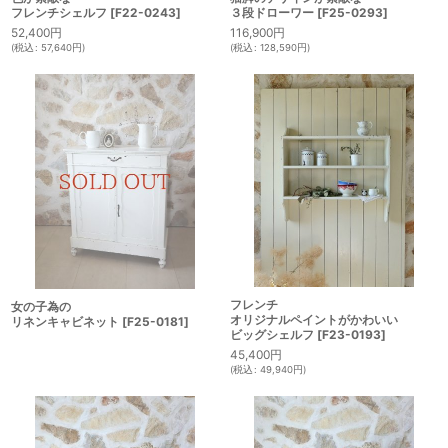
フレンチシェルフ
[
F22-0243
]
３段ドローワー
[
F25-0293
]
52,400
円
116,900
円
(
税込
:
57,640
円
)
(
税込
:
128,590
円
)
フレンチ
女の子為の
オリジナルペイントがかわいい
リネンキャビネット
[
F25-0181
]
ビッグシェルフ
[
F23-0193
]
45,400
円
(
税込
:
49,940
円
)