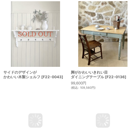
サイドのデザインが
脚がかわいいきれい目
かわいい木製シェルフ
[
F22-0043
]
ダイニングテーブル
[
F22-0136
]
99,600
円
(
税込
:
109,560
円
)