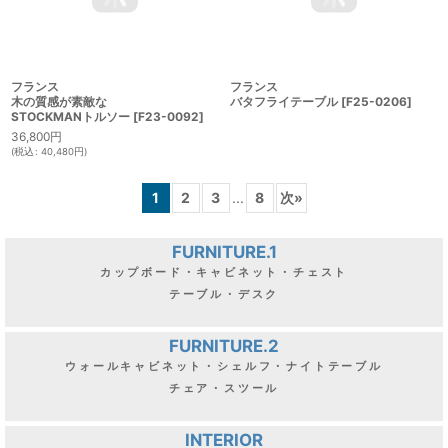
テーブル
[
F24-0104
]
壁掛けホワイトシェルフ
[
F23-0130
]
81,900
円
43,800
円
(
税込
:
90,090
円
)
(
税込
:
48,180
円
)
フランス
フランス
木の質感が素敵な
バタフライテーブル
[
F25-0206
]
STOCKMANトルソー
[
F23-0092
]
36,800
円
(
税込
:
40,480
円
)
1
2
3
...
8
次
»