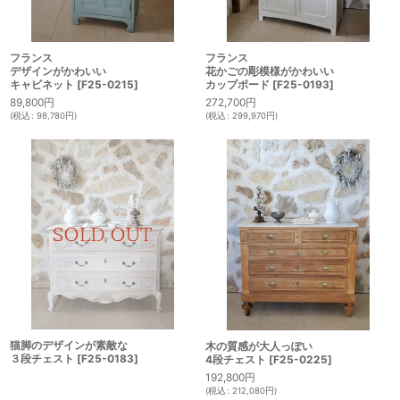
フランス
フランス
花かごの彫模様がかわいい
デザインがかわいい
カップボード
[
F25-0193
]
キャビネット
[
F25-0215
]
272,700
円
89,800
円
(
税込
:
299,970
円
)
(
税込
:
98,780
円
)
猫脚のデザインが素敵な
木の質感が大人っぽい
３段チェスト
[
F25-0183
]
4段チェスト
[
F25-0225
]
192,800
円
(
税込
:
212,080
円
)