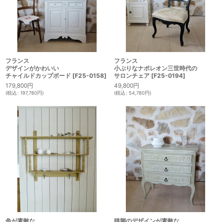
フランス
フランス
デザインがかわいい
小ぶりなナポレオン三世時代の
チャイルドカップボード
[
F25-0158
]
サロンチェア
[
F25-0194
]
179,800
円
49,800
円
(
税込
:
197,780
円
)
(
税込
:
54,780
円
)
色が素敵な
猫脚のデザインが素敵な