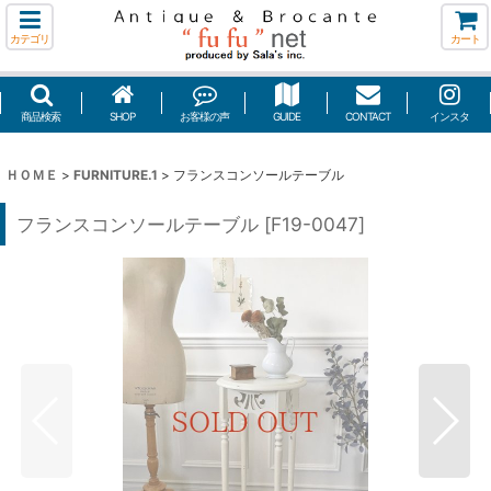
カテゴリ
カート
商品検索
SHOP
お客様の声
GUIDE
CONTACT
インスタ
ＨＯＭＥ
>
FURNITURE.1
>
フランスコンソールテーブル
フランスコンソールテーブル
[
F19-0047
]