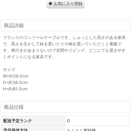
お気に入り登録
商品詳細
フランスのコンソールテーブルです。しゅっとした高さのある家具
で、高さを生かして鉢を置いたり小物を置いていただくと素敵で
す。奥行きがあまりないので玄関やリビング、どこにでも置きやす
くポイントになる家具です。
サイズ
W=約38.0cm
D=約38.0cm
H=約85.0cm
商品仕様
配送予定ランク
G
予定発送方法
らくらく家財便