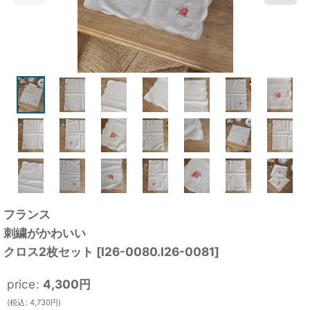
フランス
刺繍がかわいい
クロス2枚セット
[
I26-0080.I26-0081
]
price
:
4,300
円
(
税込
:
4,730
円
)