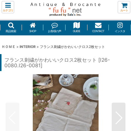
カテゴリ
カート
商品検索
SHOP
お客様の声
GUIDE
CONTACT
インスタ
ＨＯＭＥ
>
INTERIOR
>
フランス刺繍がかわいいクロス2枚セット
フランス刺繍がかわいいクロス2枚セット
[
I26-
0080.I26-0081
]