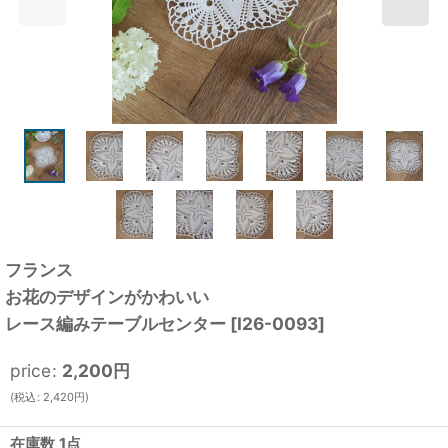
フランス
お花のデザインがかわいい
レース編みテーブルセンター
[
I26-0093
]
price
:
2,200
円
(
税込
:
2,420
円
)
在庫数 1点