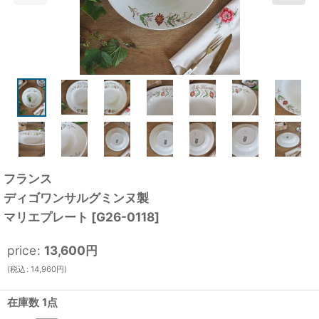
フランス
ディゴワンサルグミンヌ製
マリエプレート
[
G26-0118
]
price
:
13,600
円
(
税込
:
14,960
円
)
在庫数 1点