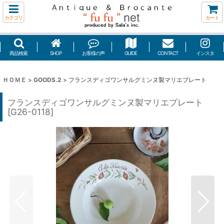
カテゴリ
カート
商品検索
SHOP
お客様の声
GUIDE
CONTACT
インスタ
ＨＯＭＥ
>
GOODS.2
>
フランスディゴワンサルグミンヌ製マリエプレート
フランスディゴワンサルグミンヌ製マリエプレート
[
G26-0118
]