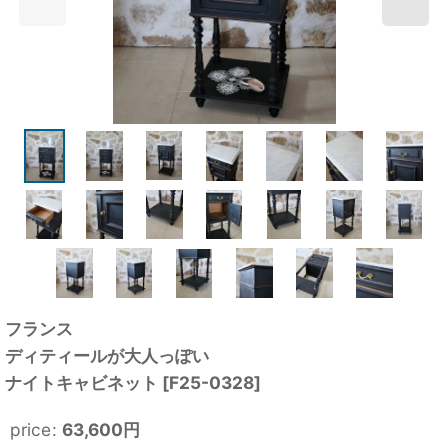
フランス
ディティールが大人っぽい
ナイトキャビネット
[
F25-0328
]
price
:
63,600
円