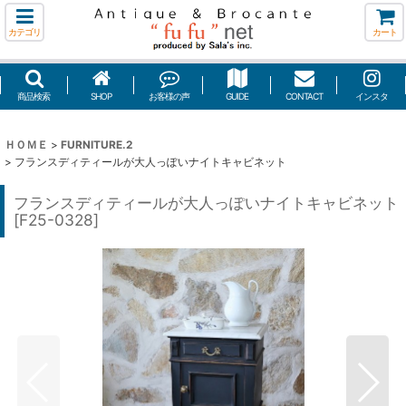
カテゴリ
カート
商品検索
SHOP
お客様の声
GUIDE
CONTACT
インスタ
ＨＯＭＥ
>
FURNITURE.2
>
フランスディティールが大人っぽいナイトキャビネット
フランスディティールが大人っぽいナイトキャビネット
[
F25-0328
]