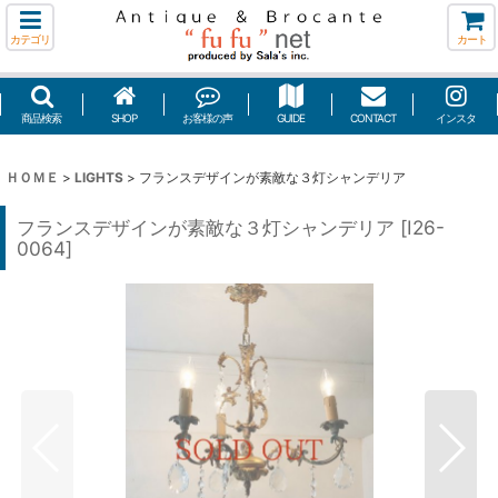
カテゴリ
カート
商品検索
SHOP
お客様の声
GUIDE
CONTACT
インスタ
ＨＯＭＥ
>
LIGHTS
>
フランスデザインが素敵な３灯シャンデリア
フランスデザインが素敵な３灯シャンデリア
[
I26-
0064
]