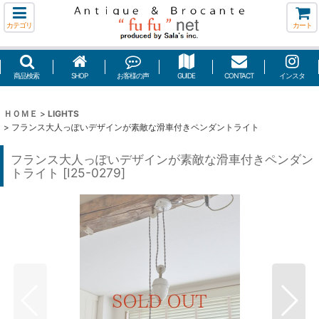
カテゴリ
カート
商品検索
SHOP
お客様の声
GUIDE
CONTACT
インスタ
ＨＯＭＥ
>
LIGHTS
>
フランス大人っぽいデザインが素敵な滑車付きペンダントライト
フランス大人っぽいデザインが素敵な滑車付きペンダン
トライト
[
I25-0279
]