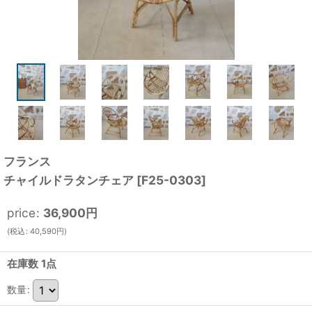
フランス
チャイルドラタンチェア
[
F25-0303
]
price
:
36,900
円
(
税込
:
40,590
円
)
在庫数 1点
数量
: