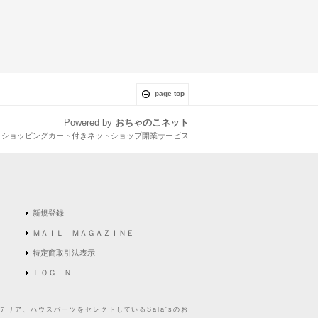
page top
Powered by
おちゃのこネット
とショッピングカート付きネットショップ開業サービス
新規登録
ＭＡＩＬ ＭＡＧＡＺＩＮＥ
特定商取引法表示
ＬＯＧＩＮ
リア、ハウスパーツをセレクトしているSala'sのお