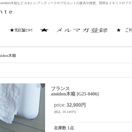
amidon木箱など かわいいアンティークやブロカントの家具や雑貨、照明をイギリスやフラン
idon木箱
フランス
amidon木箱
[
G25-0406
]
price
:
32,900円
(
税込
:
36,190円
)
在庫数 1点