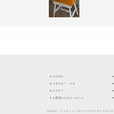
ＨＯＭＥ
ＡＢＯＵＴ ＵＳ
ＣＡＲＴ
お客様からのメッセージ
fufunet（フフネット）はフランスやイギリスな