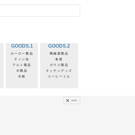
GOODS.1
GOODS.2
ホーロー製品
陶磁器製品
ティン缶
食器
アルミ製品
ガラス製品
木製品
キッチングッズ
木箱
コーヒーミル
reset