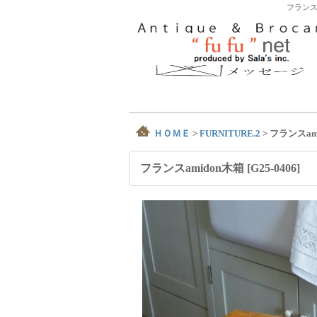
フランス
ＨＯＭＥ
>
FURNITURE.2
>
フランスam
フランスamidon木箱
[
G25-0406
]