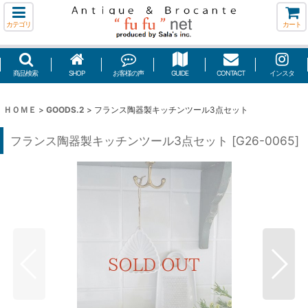
カテゴリ
カート
商品検索
SHOP
お客様の声
GUIDE
CONTACT
インスタ
ＨＯＭＥ
>
GOODS.2
>
フランス陶器製キッチンツール3点セット
フランス陶器製キッチンツール3点セット
[
G26-0065
]