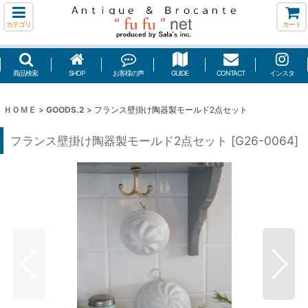
カテゴリ
カート
商品検索
SHOP
お客様の声
GUIDE
CONTACT
インスタ
ＨＯＭＥ
>
GOODS.2
>
フランス壁掛け陶器製モールド2点セット
フランス壁掛け陶器製モールド2点セット
[
G26-0064
]