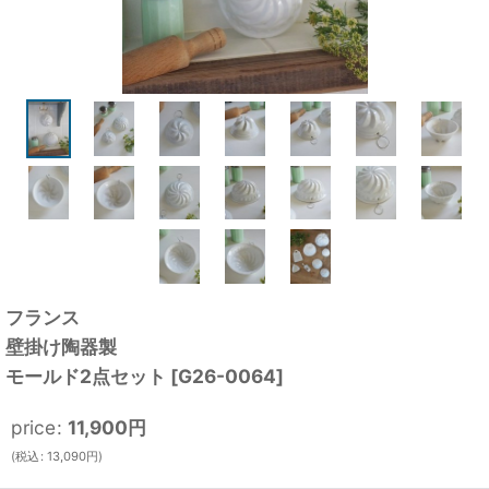
フランス
壁掛け陶器製
モールド2点セット
[
G26-0064
]
price
:
11,900
円
(
税込
:
13,090
円
)