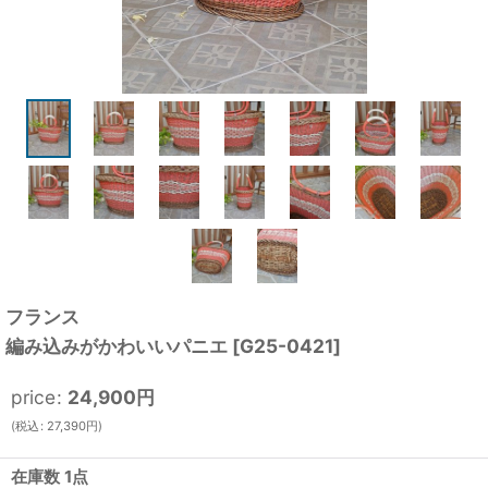
フランス
編み込みがかわいいパニエ
[
G25-0421
]
price
:
24,900
円
(
税込
:
27,390
円
)
在庫数 1点