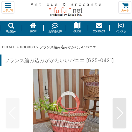
カテゴリ
カート
商品検索
SHOP
お客様の声
GUIDE
CONTACT
インスタ
ＨＯＭＥ
>
GOODS.1
>
フランス編み込みがかわいいパニエ
フランス編み込みがかわいいパニエ
[
G25-0421
]