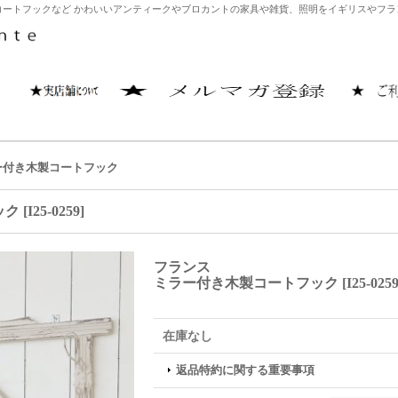
ートフックなど かわいいアンティークやブロカントの家具や雑貨、照明をイギリスやフランス
ー付き木製コートフック
ック
[
I25-0259
]
フランス
ミラー付き木製コートフック
[
I25-025
在庫なし
返品特約に関する重要事項