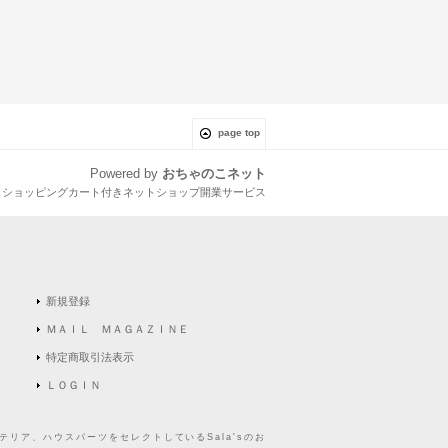
page top
Powered by
おちゃのこネット
とショッピングカート付きネットショップ開業サービス
新規登録
ＭＡＩＬ ＭＡＧＡＺＩＮＥ
特定商取引法表示
ＬＯＧＩＮ
リア、ハウスパーツをセレクトしているSala'sのお