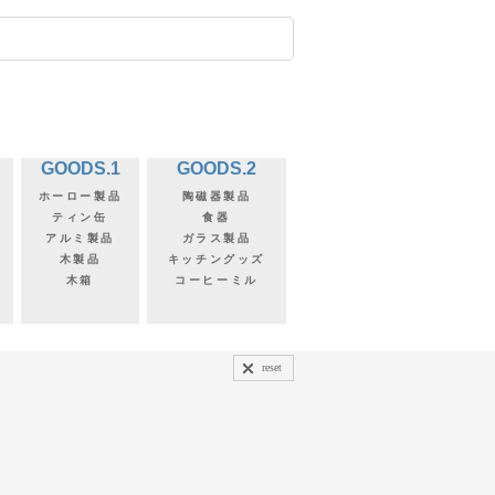
GOODS.1
GOODS.2
ホーロー製品
陶磁器製品
ティン缶
食器
アルミ製品
ガラス製品
木製品
キッチングッズ
木箱
コーヒーミル
reset