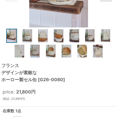
フランス
デザインが素敵な
ホーロー製セル缶
[
G26-0080
]
price
:
21,800
円
(
税込
:
23,980
円
)
在庫数 1点