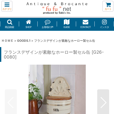
カテゴリ
カート
商品検索
SHOP
お客様の声
GUIDE
CONTACT
インスタ
ＨＯＭＥ
>
GOODS.1
>
フランスデザインが素敵なホーロー製セル缶
フランスデザインが素敵なホーロー製セル缶
[
G26-
0080
]