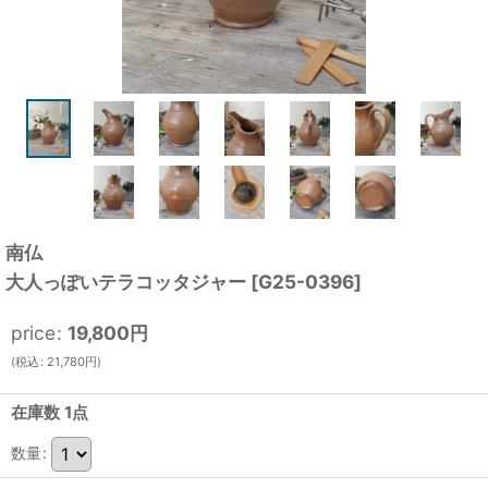
南仏
大人っぽいテラコッタジャー
[
G25-0396
]
price
:
19,800
円
(
税込
:
21,780
円
)
在庫数 1点
数量
: