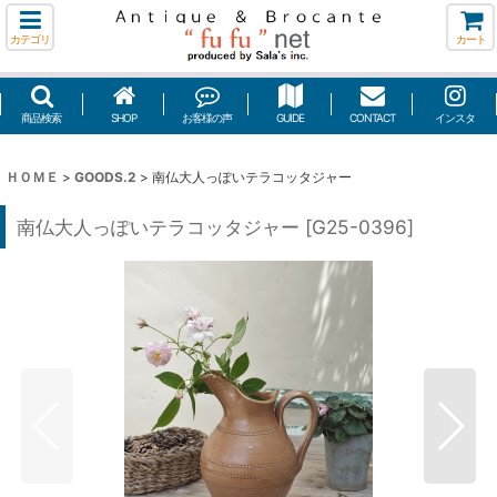
カテゴリ
カート
商品検索
SHOP
お客様の声
GUIDE
CONTACT
インスタ
ＨＯＭＥ
>
GOODS.2
>
南仏大人っぽいテラコッタジャー
南仏大人っぽいテラコッタジャー
[
G25-0396
]