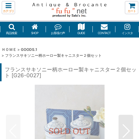
カテゴリ
カート
商品検索
SHOP
お客様の声
GUIDE
CONTACT
インスタ
ＨＯＭＥ
>
GOODS.1
>
フランスサキソニー柄ホーロー製キャニスター２個セット
フランスサキソニー柄ホーロー製キャニスター２個セッ
ト
[
G26-0027
]