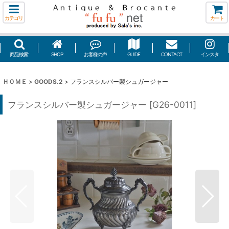
カテゴリ
カート
商品検索
SHOP
お客様の声
GUIDE
CONTACT
インスタ
ＨＯＭＥ
>
GOODS.2
>
フランスシルバー製シュガージャー
フランスシルバー製シュガージャー
[
G26-0011
]