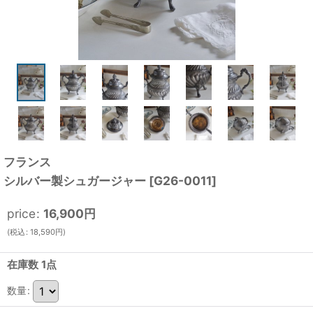
フランス
シルバー製シュガージャー
[
G26-0011
]
price
:
16,900
円
(
税込
:
18,590
円
)
在庫数 1点
数量
: