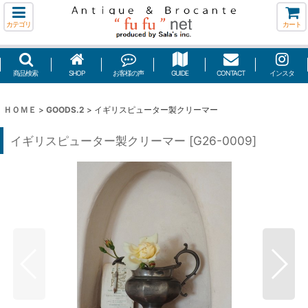
カテゴリ
カート
商品検索
SHOP
お客様の声
GUIDE
CONTACT
インスタ
ＨＯＭＥ
>
GOODS.2
>
イギリスピューター製クリーマー
イギリスピューター製クリーマー
[
G26-0009
]