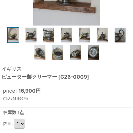
イギリス
ピューター製クリーマー
[
G26-0009
]
price
:
16,900
円
(
税込
:
18,590
円
)
在庫数 1点
数量
: