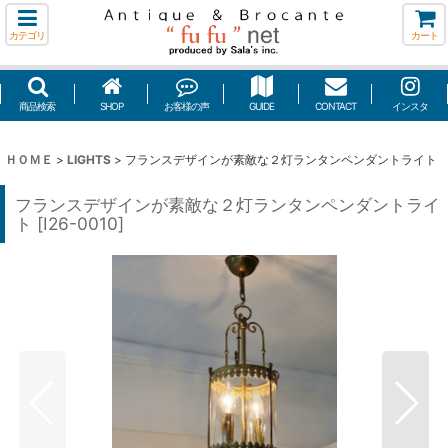
カテゴリ
カート
商品検索
SHOP
お客様の声
GUIDE
CONTACT
インスタ
ＨＯＭＥ
>
LIGHTS
>
フランスデザインが素敵な２灯ランタンペンダントライト
フランスデザインが素敵な２灯ランタンペンダントライ
ト
[
I26-0010
]