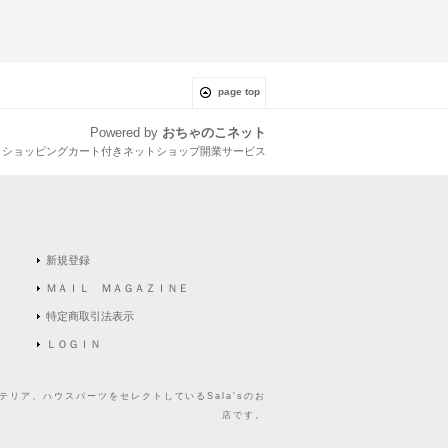
page top
Powered by
おちゃのこネット
とショッピングカート付きネットショップ開業サービス
新規登録
ＭＡＩＬ ＭＡＧＡＺＩＮＥ
特定商取引法表示
ＬＯＧＩＮ
リア、ハウスパーツをセレクトしているSala'sのお
店です。