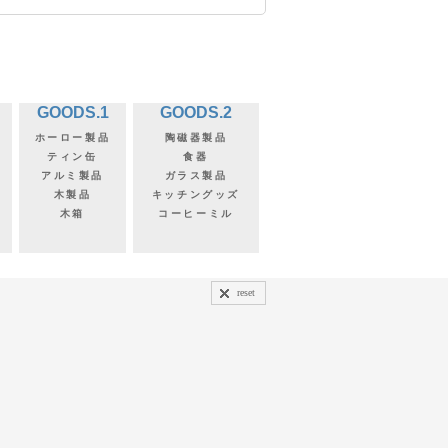
GOODS.1
GOODS.2
ホーロー製品
陶磁器製品
ティン缶
食器
アルミ製品
ガラス製品
木製品
キッチングッズ
木箱
コーヒーミル
reset