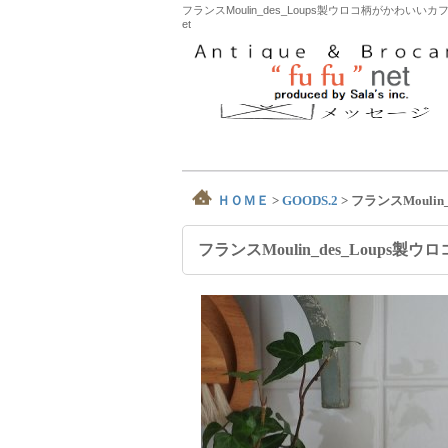
フランスMoulin_des_Loups製ウロコ柄がか
et
ＨＯＭＥ
>
GOODS.2
>
フランスMouli
フランスMoulin_des_Loup