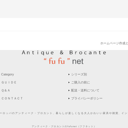
ホームページ作成
Category
シリーズ別
ＧＵＩＤＥ
ご購入の前に
Ｑ＆Ａ
配送・送料について
ＣＯＮＴＡＣＴ
プライバシーポリシー
どヨーロッパのアンティーク・ブロカント、暮らしが楽しくなる大人かわいい家具や雑貨、インテ
アンティーク・ブロカントのfufunet（フフネット）